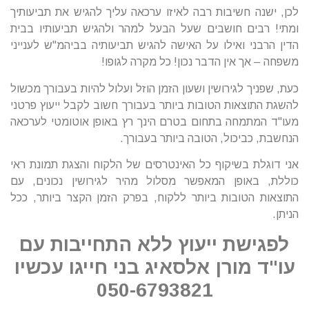
לכן, ישנה חשיבות רבה לאיזו ערכאה עליך להגיש את תביעותיך
ומתי! רבים חושבים שעל הבעל למהר ולהגיש תביעותיו בבית
הדין הרבני ואילו על האישה להגיש תביעותיה בביהמ"ש לענייני
משפחה – אך אין הדבר נכון! כל מקרה לגופו!
כעת, שפניך לגירושין ושעון הזמן הוזל ועלול להיות בעבורך מכשול
להשגת התוצאות הטובות ביותר בעבורך חשוב לקבל ייעוץ פרטני
מעו"ד המתמחה בתחום בטרם הינך רץ באופן אוטומטי לערכאה
הנחשבת, כביכול, הטובה ביותר בעבורך.
אני דוגלת בשיקוף כל האינטרסים של הלקוח והצגת תמונת ראי
כוללת, באופן המאפשר מסלול מהיר לגירושין נכונים, עם
התוצאות הטובות ביותר ללקוח, בפרק הזמן הקצר ביותר, ככל
הניתן.
לפגישת ייעוץ ללא התחייבות עם
עו"ד מורן אלסאיג בני חייגו עכשיו
050-6793821