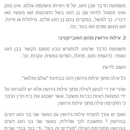
משמעות הדבר שבן הזוג, על פי ראייתו והשקפת עולמו, אינו מוכן
ואינו מסוגל לחיות עם בן הזוג בשל התנהגותו ו/או מעשיו ו/או
דבריו. כך למשל, במקרים בהם בן הזוג אלים, מילולית או פיזית,
ו/או מעשן סמים ו/או בוגד, וכו'.
2. עילות גירושין מהפן האובייקטיבי
משמעות הדבר שרצונו להתגרש נובע מפגם הקשור בבן הזוג
האחר, כדוגמת: מום, מחלה, הפרעה נפשית, עקרות, וכו'.
חשוב לדעת:
כל עילה מתוך עילות גירושין הינה בבחינת "עולם ומלואו".
שהרי אין די לטעון לעילה מתוך עילות גירושין אלא יש להוכיחה על
ידי המצאת ראיות כבדות משקל, אשר ישכנעו את בית הדין הרבני
כי התקיימה עילה מתוך עילות גירושין.
האם יש צורך להוכיח עילות גירושין גם כאשר שני בני הזוג רוצים
בגירושין ? התשובה לכך שלילית, כאשר שני בני הזוג רוצים
בגירושין מתקיימת העילה "מורדים זה בזה". ודי בכך בכדי שבית